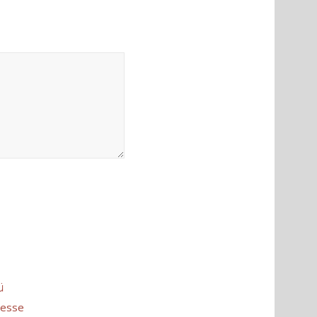
ü
esse